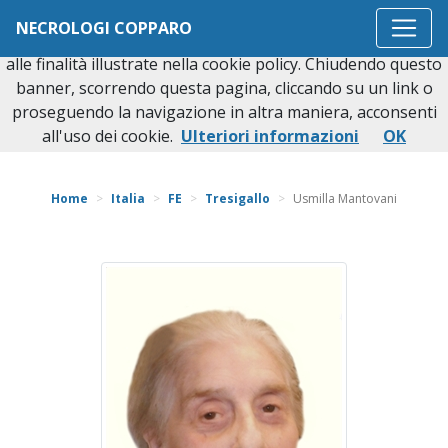
Questo sito o gli strumenti terzi da questo utilizzati si
NECROLOGI COPPARO
avvalgono di cookie necessari al funzionamento ed utili
alle finalità illustrate nella cookie policy. Chiudendo questo
banner, scorrendo questa pagina, cliccando su un link o
proseguendo la navigazione in altra maniera, acconsenti
Torna indietro
all'uso dei cookie.
Ulteriori informazioni
OK
Home
Italia
FE
Tresigallo
Usmilla Mantovani