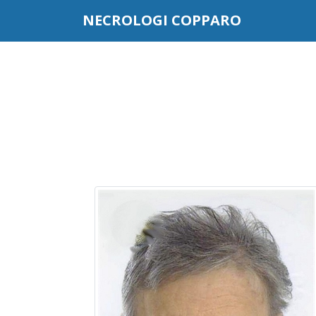
Questo sito o gli strumenti terzi da questo utilizzati si av
NECROLOGI COPPARO
scorrendo questa pagina, cliccando su un link o