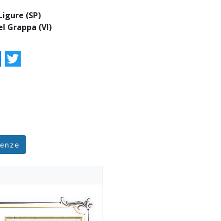
Ligure (SP)
l Grappa (VI)
ok
essenger
Twitter
renze