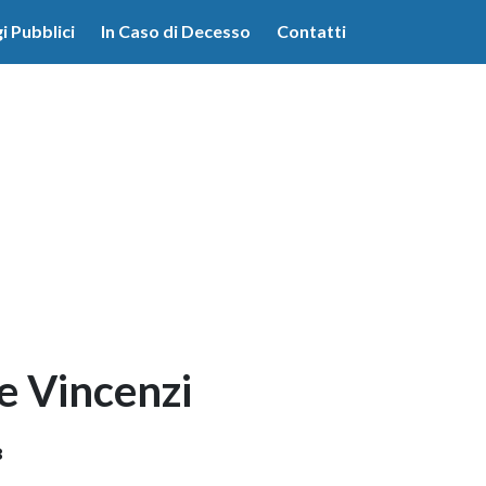
lità illustrate nella cookie policy. Chiudendo questo banner,
i Pubblici
In Caso di Decesso
Contatti
'uso dei cookie.
Ulteriori informazioni
OK
e Vincenzi
8