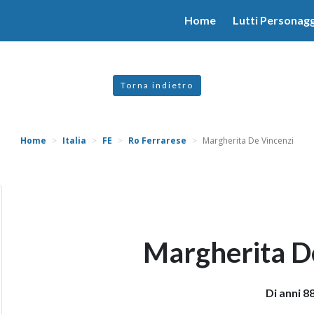
valgono di cookie necessari al funzionamento ed utili alle fina
Home
Lutti Personagg
 proseguendo la navigazione in altra maniera, acconsenti all
Torna indietro
Home
Italia
FE
Ro Ferrarese
Margherita De Vincenzi
Margherita D
Di anni 8