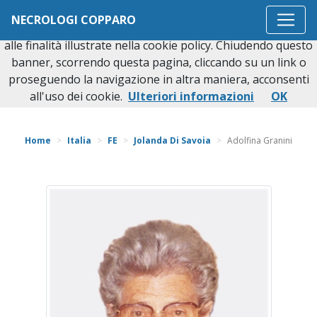
Questo sito o gli strumenti terzi da questo utilizzati si
NECROLOGI COPPARO
avvalgono di cookie necessari al funzionamento ed utili
alle finalità illustrate nella cookie policy. Chiudendo questo
banner, scorrendo questa pagina, cliccando su un link o
proseguendo la navigazione in altra maniera, acconsenti
Torna indietro
all'uso dei cookie.
Ulteriori informazioni
OK
Home
Italia
FE
Jolanda Di Savoia
Adolfina Granini