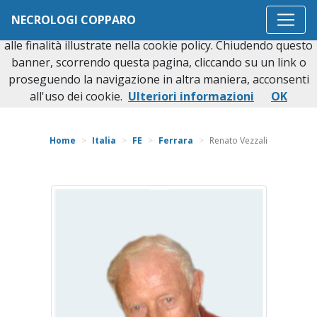
Questo sito o gli strumenti terzi da questo utilizzati si
NECROLOGI COPPARO
avvalgono di cookie necessari al funzionamento ed utili
alle finalità illustrate nella cookie policy. Chiudendo questo
banner, scorrendo questa pagina, cliccando su un link o
proseguendo la navigazione in altra maniera, acconsenti
Torna indietro
all'uso dei cookie.
Ulteriori informazioni
OK
Home
Italia
FE
Ferrara
Renato Vezzali