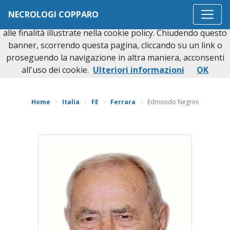
Questo sito o gli strumenti terzi da questo utilizzati si
NECROLOGI COPPARO
avvalgono di cookie necessari al funzionamento ed utili
alle finalità illustrate nella cookie policy. Chiudendo questo
banner, scorrendo questa pagina, cliccando su un link o
proseguendo la navigazione in altra maniera, acconsenti
Torna indietro
all'uso dei cookie.
Ulteriori informazioni
OK
Home
Italia
FE
Ferrara
Edmondo Negrini