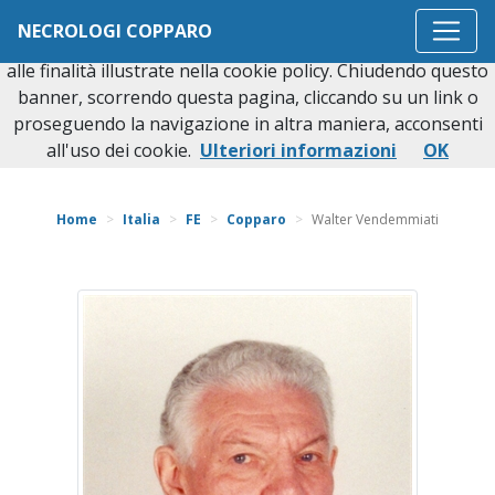
Questo sito o gli strumenti terzi da questo utilizzati si
NECROLOGI COPPARO
avvalgono di cookie necessari al funzionamento ed utili
alle finalità illustrate nella cookie policy. Chiudendo questo
banner, scorrendo questa pagina, cliccando su un link o
proseguendo la navigazione in altra maniera, acconsenti
Torna indietro
all'uso dei cookie.
Ulteriori informazioni
OK
Home
Italia
FE
Copparo
Walter Vendemmiati