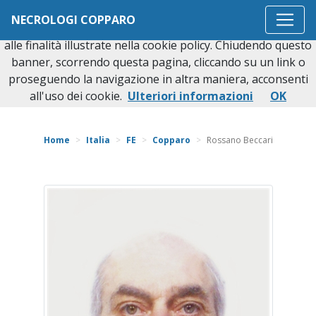
Questo sito o gli strumenti terzi da questo utilizzati si
NECROLOGI COPPARO
avvalgono di cookie necessari al funzionamento ed utili
alle finalità illustrate nella cookie policy. Chiudendo questo
banner, scorrendo questa pagina, cliccando su un link o
proseguendo la navigazione in altra maniera, acconsenti
Torna indietro
all'uso dei cookie.
Ulteriori informazioni
OK
Home
Italia
FE
Copparo
Rossano Beccari