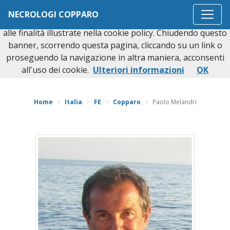
Questo sito o gli strumenti terzi da questo utilizzati si
NECROLOGI COPPARO
avvalgono di cookie necessari al funzionamento ed utili
alle finalità illustrate nella cookie policy. Chiudendo questo
banner, scorrendo questa pagina, cliccando su un link o
proseguendo la navigazione in altra maniera, acconsenti
Torna indietro
all'uso dei cookie.
Ulteriori informazioni
OK
Home
Italia
FE
Copparo
Paolo Melandri