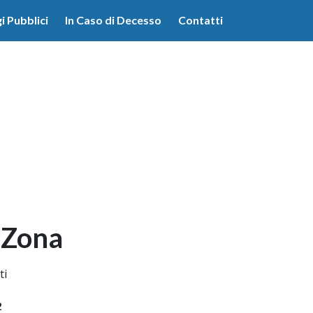
lità illustrate nella cookie policy. Chiudendo questo banner,
i Pubblici
In Caso di Decesso
Contatti
'uso dei cookie.
Ulteriori informazioni
OK
 Zona
ti
2