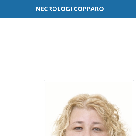
Questo sito o gli strumenti terzi da questo utilizzati si av
NECROLOGI COPPARO
scorrendo questa pagina, cliccando su un link o