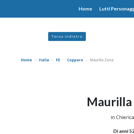
valgono di cookie necessari al funzionamento ed utili alle fina
Home
Lutti Personagg
 proseguendo la navigazione in altra maniera, acconsenti all
Torna indietro
Home
Italia
FE
Copparo
Maurilla Zona
Maurilla
in Chierica
Di anni 5