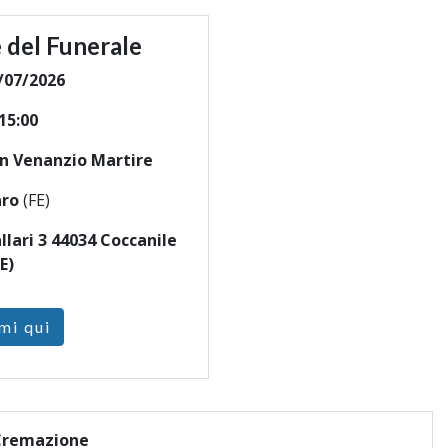
 del Funerale
/07/2026
15:00
an Venanzio Martire
ro
(FE)
llari 3 44034 Coccanile
E)
mi qui
Cremazione