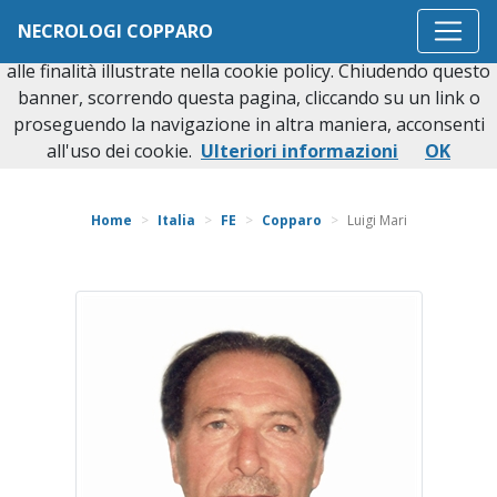
Questo sito o gli strumenti terzi da questo utilizzati si
NECROLOGI COPPARO
avvalgono di cookie necessari al funzionamento ed utili
alle finalità illustrate nella cookie policy. Chiudendo questo
banner, scorrendo questa pagina, cliccando su un link o
proseguendo la navigazione in altra maniera, acconsenti
Torna indietro
all'uso dei cookie.
Ulteriori informazioni
OK
Home
Italia
FE
Copparo
Luigi Mari