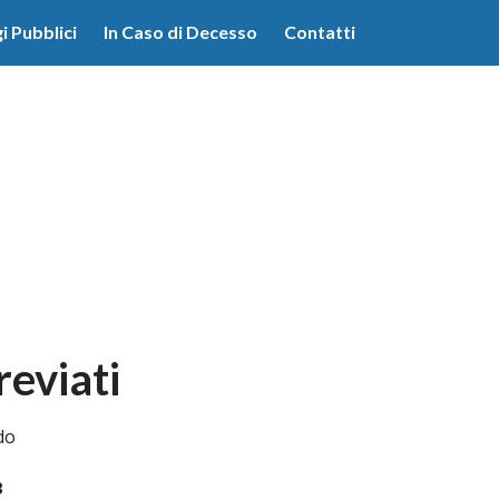
lità illustrate nella cookie policy. Chiudendo questo banner,
i Pubblici
In Caso di Decesso
Contatti
'uso dei cookie.
Ulteriori informazioni
OK
reviati
do
3