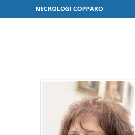
Questo sito o gli strumenti terzi da questo utilizzati si av
NECROLOGI COPPARO
scorrendo questa pagina, cliccando su un link o