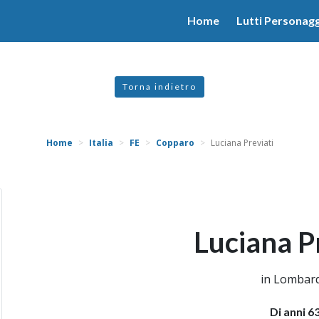
valgono di cookie necessari al funzionamento ed utili alle fina
Home
Lutti Personagg
 proseguendo la navigazione in altra maniera, acconsenti all
Torna indietro
Home
Italia
FE
Copparo
Luciana Previati
Luciana P
in Lombar
Di anni 6