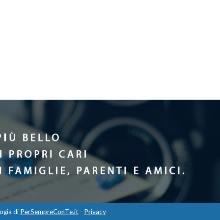
ogia di
PerSempreConTe.it
-
Privacy