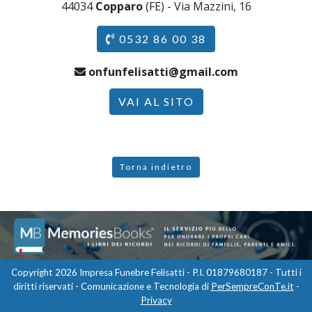
44034
Copparo
(FE) - Via Mazzini, 16
0532 86 00 38
onfunfelisatti@gmail.com
VAI AL SITO
Torna indietro
Copyright 2026 Impresa Funebre Felisatti - P.I. 01879680187 - Tutti i
diritti riservati - Comunicazione e Tecnologia di
PerSempreConTe.it
-
Privacy