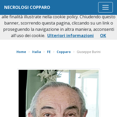
Questo sito o gli strumenti terzi da questo utilizzati si
NECROLOGI COPPARO
avvalgono di cookie necessari al funzionamento ed utili
alle finalità illustrate nella cookie policy. Chiudendo questo
banner, scorrendo questa pagina, cliccando su un link o
proseguendo la navigazione in altra maniera, acconsenti
Torna indietro
all'uso dei cookie.
Ulteriori informazioni
OK
Home
Italia
FE
Copparo
Giuseppe Burini