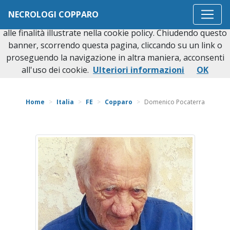
Questo sito o gli strumenti terzi da questo utilizzati si
NECROLOGI COPPARO
avvalgono di cookie necessari al funzionamento ed utili
alle finalità illustrate nella cookie policy. Chiudendo questo
banner, scorrendo questa pagina, cliccando su un link o
proseguendo la navigazione in altra maniera, acconsenti
Torna indietro
all'uso dei cookie.
Ulteriori informazioni
OK
Home
Italia
FE
Copparo
Domenico Pocaterra