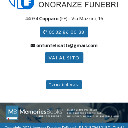
44034
Copparo
(FE) - Via Mazzini, 16
0532 86 00 38
onfunfelisatti@gmail.com
VAI AL SITO
Torna indietro
Copyright 2026 Impresa Funebre Felisatti - P.I. 01879680187 - Tutti i