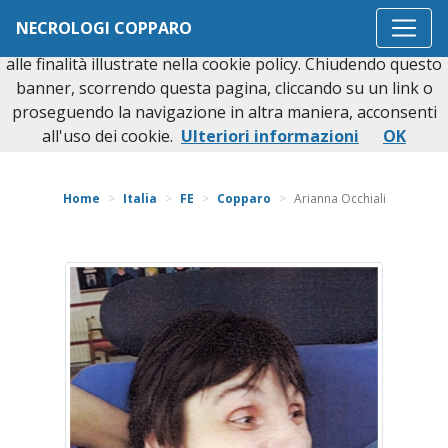
Questo sito o gli strumenti terzi da questo utilizzati si
NECROLOGI COPPARO
avvalgono di cookie necessari al funzionamento ed utili
alle finalità illustrate nella cookie policy. Chiudendo questo
banner, scorrendo questa pagina, cliccando su un link o
proseguendo la navigazione in altra maniera, acconsenti
Torna indietro
all'uso dei cookie.
Ulteriori informazioni
OK
Home
Italia
FE
Copparo
Arianna Occhiali