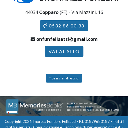
44034
Copparo
(FE) - Via Mazzini, 16
0532 86 00 38
onfunfelisatti@gmail.com
VAI AL SITO
Torna indietro
Copyright 2026 Impresa Funebre Felisatti - P.I. 01879680187 - Tutti i
diritti riservati - Comunicazione e Tecnologia di
PerSempreConTe.it
-