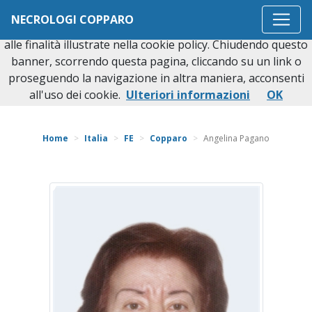
Questo sito o gli strumenti terzi da questo utilizzati si
NECROLOGI COPPARO
avvalgono di cookie necessari al funzionamento ed utili
alle finalità illustrate nella cookie policy. Chiudendo questo
banner, scorrendo questa pagina, cliccando su un link o
proseguendo la navigazione in altra maniera, acconsenti
Torna indietro
all'uso dei cookie.
Ulteriori informazioni
OK
Home
Italia
FE
Copparo
Angelina Pagano