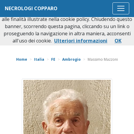
Questo sito o gli strumenti terzi da questo utilizzati si
NECROLOGI COPPARO
avvalgono di cookie necessari al funzionamento ed utili
alle finalità illustrate nella cookie policy. Chiudendo questo
banner, scorrendo questa pagina, cliccando su un link o
proseguendo la navigazione in altra maniera, acconsenti
Torna indietro
all'uso dei cookie.
Ulteriori informazioni
OK
Home
Italia
FE
Ambrogio
Massimo Mazzoni