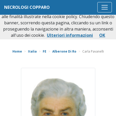
Questo sito o gli strumenti terzi da questo utilizzati si
NECROLOGI COPPARO
avvalgono di cookie necessari al funzionamento ed utili
alle finalità illustrate nella cookie policy. Chiudendo questo
banner, scorrendo questa pagina, cliccando su un link o
proseguendo la navigazione in altra maniera, acconsenti
Torna indietro
all'uso dei cookie.
Ulteriori informazioni
OK
Home
Italia
FE
Alberone Di Ro
Carla Pavanelli