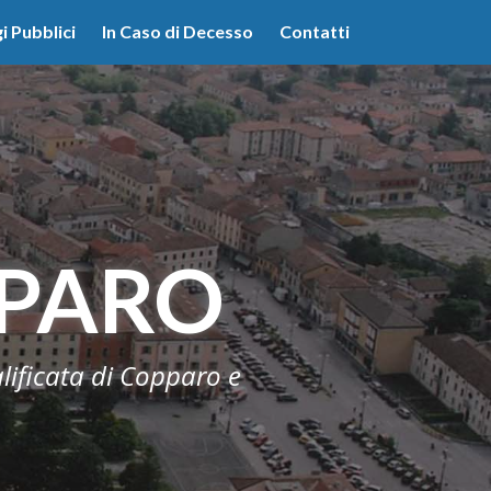
lità illustrate nella cookie policy. Chiudendo questo banner,
i Pubblici
In Caso di Decesso
Contatti
'uso dei cookie.
Ulteriori informazioni
OK
PPARO
alificata di Copparo e