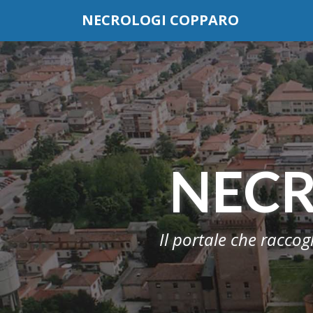
Questo sito o gli strumenti terzi da questo utilizzati si av
NECROLOGI COPPARO
scorrendo questa pagina, cliccando su un link o
NECR
Il portale che raccog