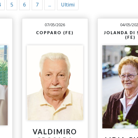
4
5
6
7
...
Ultimi
07/05/2026
04/05/20
COPPARO (FE)
JOLANDA DI
(FE)
VALDIMIRO