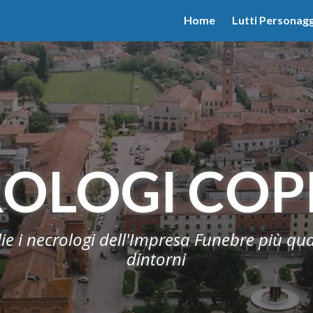
valgono di cookie necessari al funzionamento ed utili alle fina
Home
Lutti Personagg
 proseguendo la navigazione in altra maniera, acconsenti all
OLOGI CO
lie i necrologi dell'Impresa Funebre più qu
dintorni