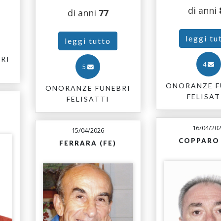
di anni
di anni
77
leggi tu
leggi tutto
RI
4
5
ONORANZE F
ONORANZE FUNEBRI
FELISAT
FELISATTI
16/04/20
15/04/2026
COPPARO 
FERRARA (FE)