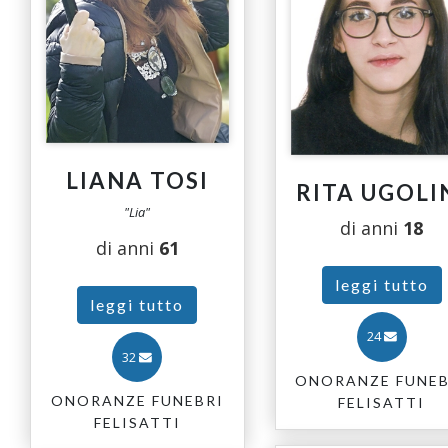
LIANA TOSI
RITA UGOLI
"Lia"
di anni
18
di anni
61
leggi tutto
leggi tutto
24
32
ONORANZE FUNEB
ONORANZE FUNEBRI
FELISATTI
FELISATTI