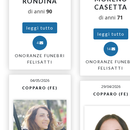
RONDINA
CASETTA
di anni
90
di anni
71
leggi tutto
leggi tutto
4
14
ONORANZE FUNEBRI
ONORANZE FUNEB
FELISATTI
FELISATTI
04/05/2026
29/04/2026
COPPARO (FE)
COPPARO (FE)