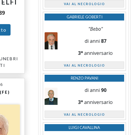
HELFI
VAI AL NECROLOGIO
89
GABRIELE GOBERTI
"Bebo"
tto
di anni
87
3°
anniversario
UNEBRI
TI
VAI AL NECROLOGIO
RENZO PAVANI
26
di anni
90
(FE)
3°
anniversario
VAI AL NECROLOGIO
LUIGI CAVALLINA