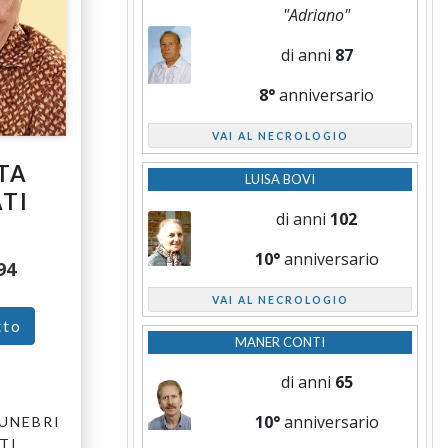
"Adriano"
di anni
87
8°
anniversario
VAI AL NECROLOGIO
TA
LUISA BOVI
TI
di anni
102
10°
anniversario
94
VAI AL NECROLOGIO
tto
MANER CONTI
di anni
65
10°
anniversario
UNEBRI
TI