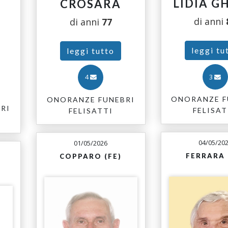
LIDIA G
CROSARA
di anni
di anni
77
leggi tu
leggi tutto
3
4
ONORANZE F
ONORANZE FUNEBRI
RI
FELISAT
FELISATTI
04/05/20
01/05/2026
FERRARA 
COPPARO (FE)