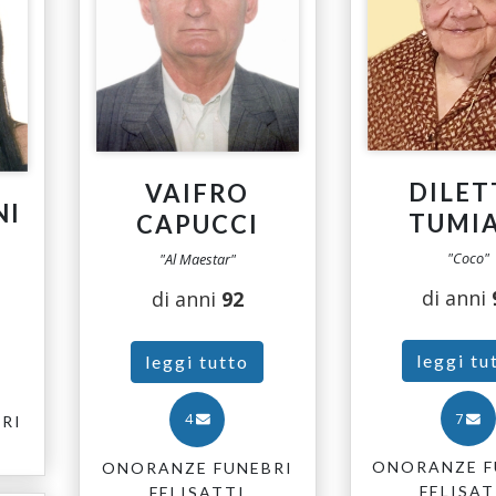
DILET
VAIFRO
NI
TUMIA
CAPUCCI
"Coco"
"Al Maestar"
di anni
di anni
92
leggi tu
leggi tutto
7
4
RI
ONORANZE F
ONORANZE FUNEBRI
FELISAT
FELISATTI